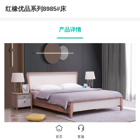
红橡优品系列8985#床
产品详情
床：8985#（此款有1.5米）
规格：2170*1950*1045mm
首页
客服